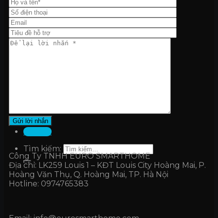
Công tắc & Ổ cắm
Modul LINE
Modul EDGE
Giải pháp
Smarthome
Hospitality
Building Management
Intercom
Dự án
Blog
Giới thiệu
Tìm kiếm:
Liên hệ
Tìm kiếm:
Công Ty TNHH EURO SMARTHOME
Địa chỉ: LK259 Louis 1 – KĐT Louis City Hoàng Mai, P.
Hoàng Văn Thụ, Q. Hoàng Mai, TP. Hà Nội
Hotline: 0974765383