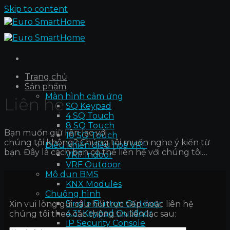
Skip to content
Trang chủ
Sản phẩm
Màn hình cảm ứng
Liên hệ
SQ Keypad
4 SQ Touch
8 SQ Touch
Bạn muốn giữ liên lạc với
10 SQ Touch
chúng tôi không? Chúng tôi muốn nghe ý kiến từ
Điều khiển điều hoà VRF
bạn. Đây là cách bạn có thể liên hệ với chúng tôi…
VRF Indoor
VRF Outdoor
Mô dun BMS
KNX Modules
Chuông hình
Single Button Outdoor
Xin vui lòng gửi câu hỏi trực tiếp hoặc liên hệ
4.3″ Keypad Outdoor
chúng tôi theo các thông tin liên lạc sau:
IP Security Console