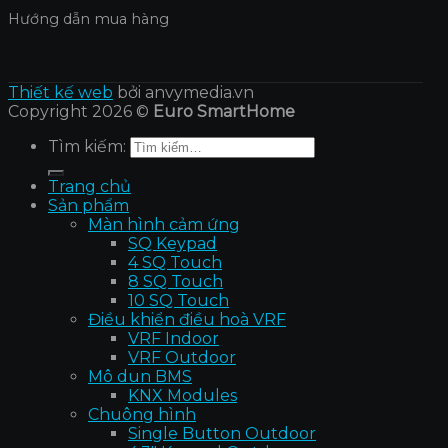
Hướng dẫn mua hàng
Thiết kế web
bởi anvymedia.vn
Copyright 2026 ©
Euro SmartHome
Tìm kiếm:
Trang chủ
Sản phẩm
Màn hình cảm ứng
SQ Keypad
4 SQ Touch
8 SQ Touch
10 SQ Touch
Điều khiển điều hoà VRF
VRF Indoor
VRF Outdoor
Mô dun BMS
KNX Modules
Chuông hình
Single Button Outdoor