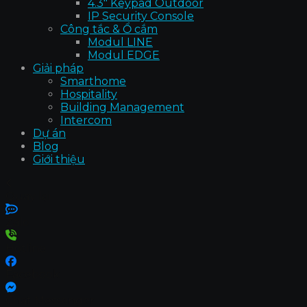
4.3″ Keypad Outdoor
IP Security Console
Công tắc & Ổ cắm
Modul LINE
Modul EDGE
Giải pháp
Smarthome
Hospitality
Building Management
Intercom
Dự án
Blog
Giới thiệu
Quay lại
Zalo
Hotline
Facebook
Chat Messenger