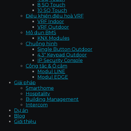
8 SQ Touch
10 SQ Touch
Điều khiển điều hoà VRF
VRF Indoor
VRF Outdoor
Mô dun BMS
KNX Modules
Chuông hình
Single Button Outdoor
4.3″ Keypad Outdoor
IP Security Console
Công tắc & Ổ cắm
Modul LINE
Modul EDGE
Giải pháp
Smarthome
Hospitality
Building Management
Intercom
Dự án
Blog
Giới thiệu