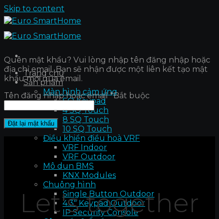
Skip to content
Quên mật khẩu? Vui lòng nhập tên đăng nhập hoặc
địa chỉ email. Bạn sẽ nhận được một liên kết tạo mật
Trang chủ
khẩu mới qua email.
Sản phẩm
Màn hình cảm ứng
Tên đăng nhập hoặc email
*
Bắt buộc
SQ Keypad
4 SQ Touch
8 SQ Touch
Đặt lại mật khẩu
10 SQ Touch
Điều khiển điều hoà VRF
VRF Indoor
VRF Outdoor
Mô dun BMS
KNX Modules
Chuông hình
Let's together
Single Button Outdoor
4.3″ Keypad Outdoor
IP Security Console