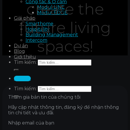
Công tắc & Ổ cắm
create the
Modul LINE
Modul EDGE
Giải pháp
future
living
Smarthome
Hospitality
Building Management
spaces!
Intercom
Dự án
Blog
Giới thiệu
Tìm kiếm:
Liên hệ
Tìm kiếm:
Tham gia bản tin của chúng tôi
Hãy cập nhật thông tin, đăng ký để nhận thông
tin chi tiết và ưu đãi.
Nhập email của bạn