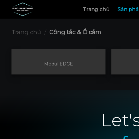
Skip
Trang chủ
Sản ph
to
content
Trang chủ
/
Công tắc & Ổ cắm
Modul EDGE
Let'