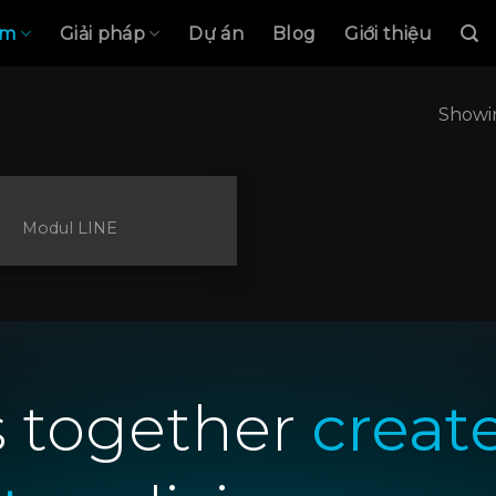
ẩm
Giải pháp
Dự án
Blog
Giới thiệu
Showin
Modul LINE
s together
creat