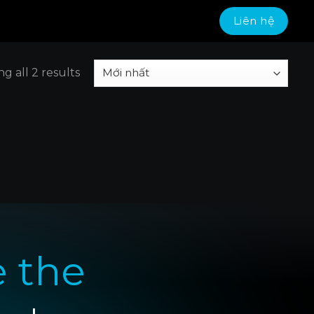
Liên hệ
g all 2 results
e the