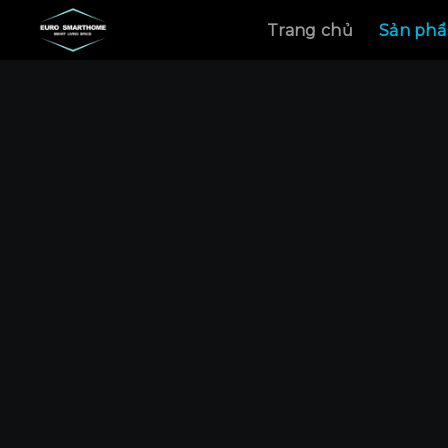
Skip
Trang chủ
Sản ph
to
content